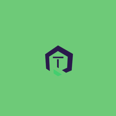
Fedezd fel szakértői tudásunkat és legfrissebb IT-
technológiai elemzéseinket