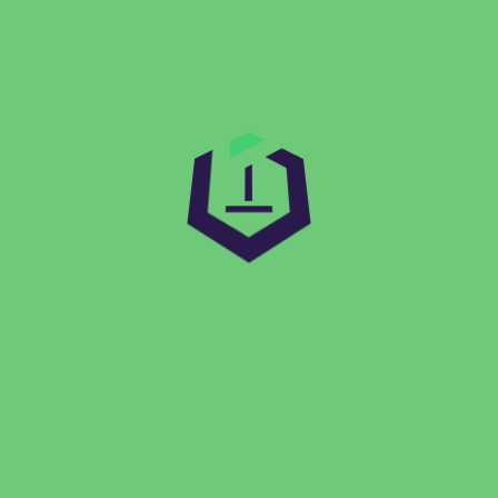
ügyfélszolgálati chatbot bevezetése előtti és utáni
válaszidőt napokra lebontva. Ez jól szemlélteti a
mesterséges intelligencia hozzájárulását a működési
hatékonyság növeléséhez.
A következő részben áttekintjük majd az MI jövőbeli
trendjeit a SaaS iparban, valamint gyakorlati tanácsokat
adunk azoknak a cégeknek, akik sikeresen szeretnék
alkalmazni ezeket a korszerű megoldásokat üzleti
folyamataikban.
A mesterséges intelligencia jövője és
üzleti előnyei a SaaS megoldásokban
Az AI integrációja a SaaS platformokban nem csupán
technológiai fejlődést jelent, hanem egyúttal stratégiai