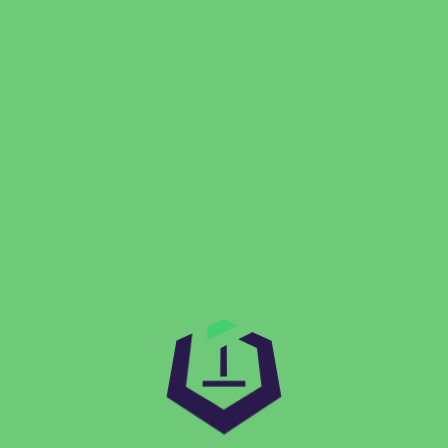
közösségi média kampányok hatékonyabb célzását és
elemzését. Például egy divatmárka AI segítségével
kategorizálta több ezer Instagram-képet annak érdekében,
hogy jobban megértse fogyasztói preferenciákat és
trendeket.
Mindezek a technológiák szinergiában működnek együtt
egy átfogó marketingautomatizálási rendszerben, amely
képes valós időben alkalmazkodni a piaci változásokhoz és
személyre szabott élményt nyújtani minden ügyfél számára.
A megfelelő AI eszközök kiválasztása azonban
kulcsfontosságú: figyelembe kell venni az adott vállalat
méretét, iparágát és üzleti céljait annak érdekében, hogy
valódi értéket teremtsenek.
A következő részben áttekintjük majd az AI integráció